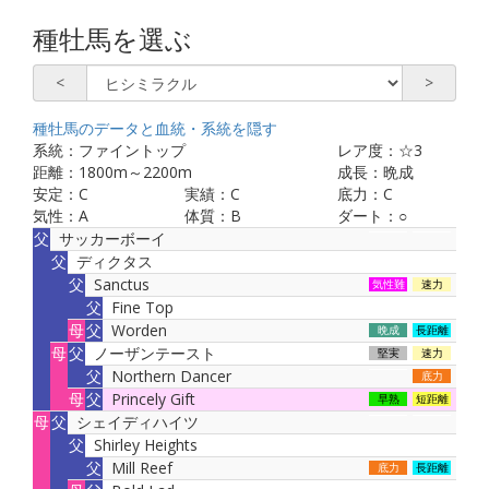
種牡馬を選ぶ
<
>
種牡馬のデータと血統・系統を
隠す
系統：
ファイントップ
レア度：
☆3
距離：
1800
m～
2200
m
成長：
晩成
安定：
C
実績：
C
底力：
C
気性：
A
体質：
B
ダート：
○
父
サッカーボーイ
父
ディクタス
父
Sanctus
気性難
速力
父
Fine Top
母
父
Worden
晩成
長距離
母
父
ノーザンテースト
堅実
速力
父
Northern Dancer
底力
母
父
Princely Gift
早熟
短距離
母
父
シェイディハイツ
父
Shirley Heights
父
Mill Reef
底力
長距離