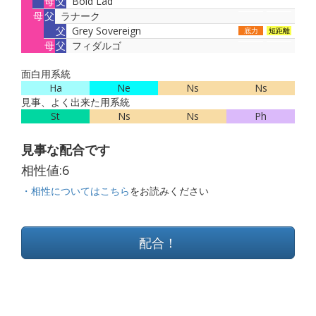
母
父
Bold Lad
母
父
ラナーク
父
Grey Sovereign
底力
短距離
母
父
フィダルゴ
面白用系統
Ha
Ne
Ns
Ns
見事、よく出来た用系統
St
Ns
Ns
Ph
見事な配合です
相性値:
6
・相性についてはこちら
をお読みください
配合！