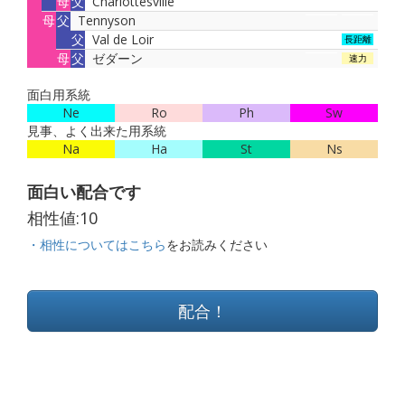
母
父
Charlottesville
母
父
Tennyson
父
Val de Loir
長距離
母
父
ゼダーン
速力
面白用系統
Ne
Ro
Ph
Sw
見事、よく出来た用系統
Na
Ha
St
Ns
面白い配合です
相性値:
10
・相性についてはこちら
をお読みください
配合！