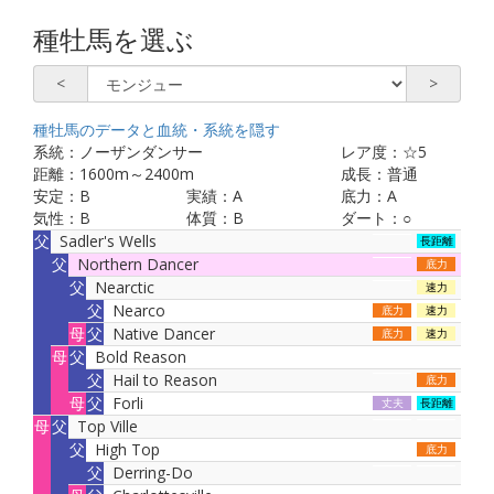
種牡馬を選ぶ
<
>
種牡馬のデータと血統・系統を
隠す
系統：
ノーザンダンサー
レア度：
☆5
距離：
1600
m～
2400
m
成長：
普通
安定：
B
実績：
A
底力：
A
気性：
B
体質：
B
ダート：
○
父
Sadler's Wells
長距離
父
Northern Dancer
底力
父
Nearctic
速力
父
Nearco
底力
速力
母
父
Native Dancer
底力
速力
母
父
Bold Reason
父
Hail to Reason
底力
母
父
Forli
丈夫
長距離
母
父
Top Ville
父
High Top
底力
父
Derring-Do